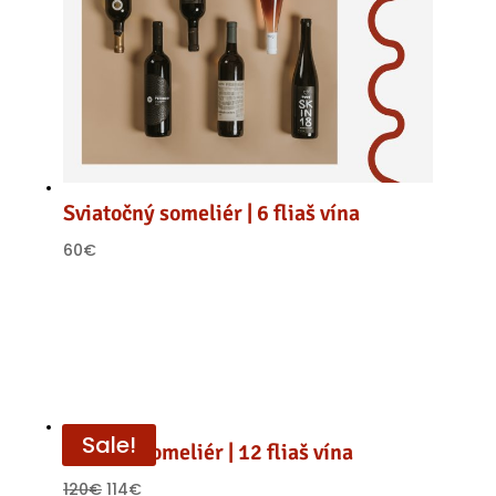
Sviatočný someliér | 6 fliaš vína
60
€
Sale!
Vášnivý someliér | 12 fliaš vína
120
€
114
€