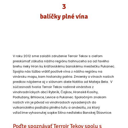
3
balíčky plné vína
V roku 2012 sme založili združenie Terroir Tekov s cieľom
preskúmať zákutia nášho regiónu tiahnuceho sa od ľavého
brehu rieky Hron ku kráľovskému banskému mestečku Pukanec.
Spojila nás túžba vrátiť poctivé vína z nášho regiónu na
vinársku mapu, kam historicky patria. Zmienky o vínach našich
predkov nájdeme aj v slávnom diele Notitia od Mateja Bela. V
súčasnosti tvoria Terroir Tekov rodinné vinárstva z
vinohradníckych obcí Rybník, Čajkov, Hronské Kosihy,
Podlužany, Brhlovce, Levice a Pukanec. Spoločným znakom
našich vín je pôvod vo vinohradoch vysadených do
vulkanického podložia plného tufu a andezitu, za ktorý
vďačíme vyhasnutej sopke Sitno neďaleko Banskej Štiavnice.
Poďte spoznávať Terroir Tekov spolu s