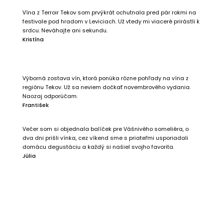
Vína z Terroir Tekov som prvýkrát ochutnala pred pár rokmi na
festivale pod hradom v Leviciach. Už vtedy mi viaceré prirástli k
srdcu. Neváhajte ani sekundu.
Kristína
Výborná zostava vín, ktorá ponúka rôzne pohľady na vína z
regiónu Tekov. Už sa neviem dočkať novembrového vydania.
Naozaj odporúčam.
František
Večer som si objednala balíček pre Vášnivého someliéra, o
dva dni prišli vínka, cez víkend sme s priateľmi usporiadali
domácu degustáciu a každý si našiel svojho favorita.
Júlia