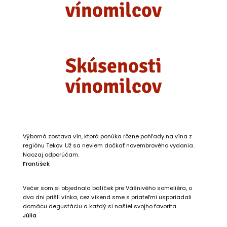
vínomilcov
Skúsenosti
vínomilcov
Výborná zostava vín, ktorá ponúka rôzne pohľady na vína z
regiónu Tekov. Už sa neviem dočkať novembrového vydania.
Naozaj odporúčam.
František
Večer som si objednala balíček pre Vášnivého someliéra, o
dva dni prišli vínka, cez víkend sme s priateľmi usporiadali
domácu degustáciu a každý si našiel svojho favorita.
Júlia